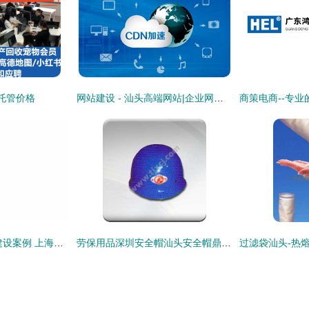
托管价格
网站建设 - 汕头高端网站|企业网站建设|玩具网站建设|外贸网站建设|小程序开发_公众号开发_APP开发_商城系统开发_企业网站建设|拥有研发团队_满足不同定制化需求 - 大旗云全渠道电商方案解决服务
默克blog 高端网站建设案例 上海雍熙
劳保用品深圳安全帽汕头安全帽鼎安安全帽供应 防护帽 找产品 保定电子商务门户网站 保定114网 电子商务 保定企业门户网站 保定网站建设 企业用网政府指定单位 帮助所有企业做成网上的B2B生意