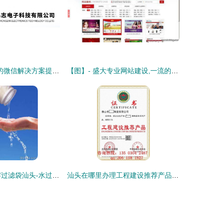
商策电商--专业的微信解决方案提供商|汕头微信公众号定制开发|汕头微信公众号运营|汕头网站建设|汕头网站设计|汕头小程序开发
【图】- 盛大专业网站建设,一流的技术,最优质的服务 - 汕头龙湖网站建设 - 百姓网
过滤袋汕头-热熔过滤袋汕头-水过滤袋汕头 过滤材料 找产品 保定电子商务门户网站 保定114网 电子商务 保定企业门户网站 保定网站建设 企业用网政府指定单位 帮助所有企业做成网上的b2b生意
汕头在哪里办理工程建设推荐产品便宜,