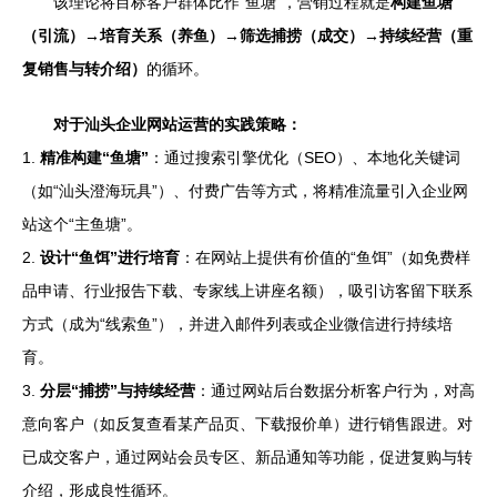
该理论将目标客户群体比作“鱼塘”，营销过程就是
构建鱼塘
（引流）→培育关系（养鱼）→筛选捕捞（成交）→持续经营（重
复销售与转介绍）
的循环。
对于汕头企业网站运营的实践策略：
1.
精准构建“鱼塘”
：通过搜索引擎优化（SEO）、本地化关键词
（如“汕头澄海玩具”）、付费广告等方式，将精准流量引入企业网
站这个“主鱼塘”。
2.
设计“鱼饵”进行培育
：在网站上提供有价值的“鱼饵”（如免费样
品申请、行业报告下载、专家线上讲座名额），吸引访客留下联系
方式（成为“线索鱼”），并进入邮件列表或企业微信进行持续培
育。
3.
分层“捕捞”与持续经营
：通过网站后台数据分析客户行为，对高
意向客户（如反复查看某产品页、下载报价单）进行销售跟进。对
已成交客户，通过网站会员专区、新品通知等功能，促进复购与转
介绍，形成良性循环。