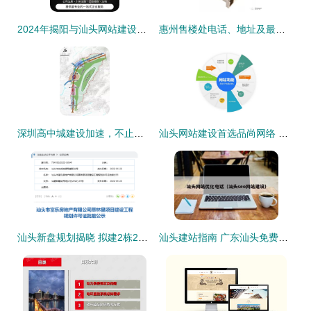
2024年揭阳与汕头网站建设服务全解析 打造企业数字形象新标杆
惠州售楼处电话、地址及最新详情 | 汕头网站建设
深圳高中城建设加速，不止一个项目已启动
汕头网站建设首选品尚网络 专业打造企业线上品牌形象
汕头新盘规划揭晓 拟建2栋28层住宅楼，占地超9亩助力城市发展
汕头建站指南 广东汕头免费建站全步骤解析