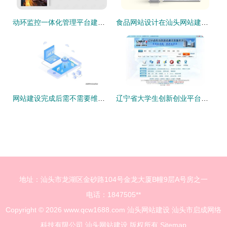
动环监控一体化管理平台建设方案 动力环境监测综合管控平台
食品网站设计在汕头网站建设中的关键要素与实践
网站建设完成后需不需要维护？以汕头地区为例的深度解析
辽宁省大学生创新创业平台官网登录指南及网站建设服务电话获取方式（2025年01月更新）
地址：汕头市龙湖区金砂路104号金龙大厦B幢9层A号房之一
电话：1847505**
Copyright © 2026
www.qcw1688.com
汕头网站建设
汕头市启成网络
科技有限公司
汕头网站建设
版权所有
Sitemap