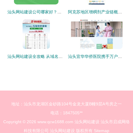
汕头网站建设公司哪家好？云海网络科技助您打造优质网站
阿克苏地区增稠剂产业链概览 生产、供应与数字化平台
汕头网站建设全攻略 从域名注册到网站制作与设计
汕头宜华华侨医院携手万户网络，打造专业化医疗服务平台
地址：汕头市龙湖区金砂路104号金龙大厦B幢9层A号房之一
电话：1847505**
Copyright © 2026
www.qcw1688.com
汕头网站建设
汕头市启成网络
科技有限公司
汕头网站建设
版权所有
Sitemap