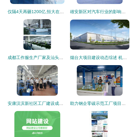
仅隔4天再砸1200亿,恒大在宝马工厂附近建立生产基地
雄安新区对汽车行业的影响及汕头网站建设启示
成都工作服生产厂家及汕头网站建设服务指南
烟台大项目建设动态综述 机场扩容与绿色制造齐头并进
安康汉滨新社区工厂建设成效显著 1.5万个就业岗位助力乡村振兴
助力钢企零碳示范工厂项目建设 走进上海宝冶承建的湛江钢铁百万吨级氢基竖炉项目