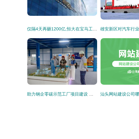
仅隔4天再砸1200亿,恒大在宝马工厂附近建立生产基地
助力钢企零碳示范工厂项目建设 走进上海宝冶承建的湛江钢铁百万吨级氢基竖炉项目