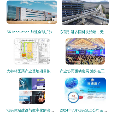
SK Innovation 加速全球扩张，计划扩建电池工厂
东莞引进多国科技治堵，无人驾驶与新型交通设施引领未来出行
大参林医药产业基地项目拟落户金平工业园区现代产业集聚区西区，助力汕头产业升级
产业协同驱动发展 汕头在工业立市产业强市背景下成立纺织服装产业协会的意义
汕头网站建设与数字化解决方案 专业设计、公众号小程序及企业邮箱服务
2024年7月汕头SEO公司及网站建设推荐 详解11火星与23火星